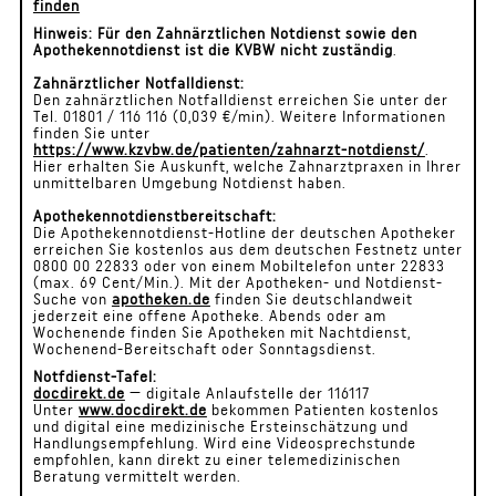
finden
Hinweis:
Für den Zahnärztlichen Notdienst sowie den
Apothekennotdienst ist die KVBW nicht zuständig
.
Zahnärztlicher Notfalldienst:
Den zahnärztlichen Notfalldienst erreichen Sie unter der
Tel. 01801 / 116 116 (0,039 €/min). Weitere Informationen
finden Sie unter
https://www.kzvbw.de/patienten/zahnarzt-notdienst/
.
Hier erhalten Sie Auskunft, welche Zahnarztpraxen in Ihrer
unmittelbaren Umgebung Notdienst haben.
Apothekennotdienstbereitschaft:
Die Apothekennotdienst-Hotline der deutschen Apotheker
erreichen Sie kostenlos aus dem deutschen Festnetz unter
0800 00 22833 oder von einem Mobiltelefon unter 22833
(max. 69 Cent/Min.). Mit der Apotheken- und Notdienst-
Suche von
apotheken.de
finden Sie deutschlandweit
jederzeit eine offene Apotheke. Abends oder am
Wochenende finden Sie Apotheken mit Nachtdienst,
Wochenend-Bereitschaft oder Sonntagsdienst.
Notfdienst-Tafel:
docdirekt.de
— digitale Anlaufstelle der 116117
Unter
www.docdirekt.de
bekommen Patienten kostenlos
und digital eine medizinische Ersteinschätzung und
Handlungsempfehlung. Wird eine Videosprechstunde
empfohlen, kann direkt zu einer telemedizinischen
Beratung vermittelt werden.