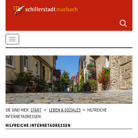
Seitenbereiche
Zum
Hauptmenü
springen
Zum
Toggle
Inhalt
springen
navigation
Zum
Kontaktformular
springen
Zur
Startseite
springen
SIE SIND HIER:
START
»
LEBEN & SOZIALES
» HILFREICHE
INTERNETADRESSEN
HILFREICHE INTERNETADRESSEN