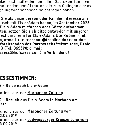
ken sich außerdem bei allen Gastgeberfamilien,
beitenden und Akteuren, die zum Gelingen dieses
gnungswochenendes beigetragen haben.
Sie als Einzelperson oder Familie Interesse am
usch mit L’Isle-Adam haben, im September 2023
L'Isle-Adam mitfahren oder Gäste aufnehmen
en, setzen Sie sich bitte entweder mit unserer
echpartnerin für L'Isle-Adam, Ute Rößner (Tel.
6, e-mail: ute.roessner@t-online.de) oder dem
Vorsitzenden des Partnerschaftskomitees, Daniel
ß (Tel. 863590; e-mail:
fsaess@hofsaess.com) in Verbindung!
ESSESTIMMEN:
8 - Reise nach L'Isle-Adam
ericht aus der
Marbacher Zeitung
9 - Besuch aus L'Isle-Adam in Marbach am
kar
ericht aus der
Marbacher Zeitung vom
3.09.2019
ericht aus der
Ludwigsburger Kreiszeitung vom
3.09.2019