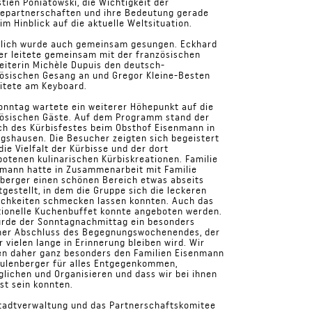
tien Poniatowski, die Wichtigkeit der
tepartnerschaften und ihre Bedeutung gerade
im Hinblick auf die aktuelle Weltsituation.
rlich wurde auch gemeinsam gesungen. Eckhard
er leitete gemeinsam mit der französischen
eiterin Michèle Dupuis den deutsch-
ösischen Gesang an und Gregor Kleine-Besten
itete am Keyboard.
nntag wartete ein weiterer Höhepunkt auf die
zösischen Gäste. Auf dem Programm stand der
h des Kürbisfestes beim Obsthof Eisenmann in
ngshausen. Die Besucher zeigten sich begeistert
die Vielfalt der Kürbisse und der dort
otenen kulinarischen Kürbiskreationen. Familie
mann hatte in Zusammenarbeit mit Familie
berger einen schönen Bereich etwas abseits
tgestellt, in dem die Gruppe sich die leckeren
ichkeiten schmecken lassen konnten. Auch das
tionelle Kuchenbuffet konnte angeboten werden.
urde der Sonntagnachmittag ein besonders
ner Abschluss des Begegnungswochenendes, der
r vielen lange in Erinnerung bleiben wird. Wir
en daher ganz besonders den Familien Eisenmann
ulenberger für alles Entgegenkommen,
lichen und Organisieren und dass wir bei ihnen
st sein konnten.
tadtverwaltung und das Partnerschaftskomitee