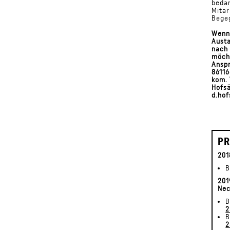
bedan
Mitar
Bege
Wenn 
Austa
nach 
möcht
Anspr
86116
kom. 
Hofsä
d.ho
PR
201
B
201
Nec
B
2
B
2