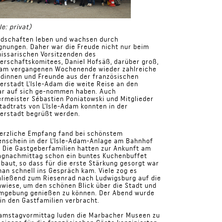
le: privat)
ndschaften leben und wachsen durch
nungen. Daher war die Freude nicht nur beim
issarischen Vorsitzenden des
erschaftskomitees, Daniel Hofsäß, darüber groß,
 am vergangenen Wochenende wieder zahlreiche
dinnen und Freunde aus der französischen
erstadt L'Isle-Adam die weite Reise an den
ar auf sich ge-nommen haben. Auch
rmeister Sébastien Poniatowski und Mitglieder
tadtrats von L'Isle-Adam konnten in der
lerstadt begrüßt werden.
erzliche Empfang fand bei schönstem
nschein in der L'Isle-Adam-Anlage am Bahnhof
. Die Gastgeberfamilien hatten zur Ankunft am
agnachmittag schon ein buntes Kuchenbuffet
baut, so dass für die erste Stärkung gesorgt war
an schnell ins Gespräch kam. Viele zog es
ließend zum Riesenrad nach Ludwigsburg auf die
wiese, um den schönen Blick über die Stadt und
Umgebung genießen zu können. Der Abend wurde
in den Gastfamilien verbracht.
amstagvormittag luden die Marbacher Museen zu