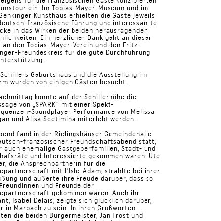
 eigens für die französischen Gäste konzipierten
umstour ein. Im Tobias-Mayer-Museum und im
 Genkinger Kunsthaus erhielten die Gäste jeweils
deutsch-französische Führung und interessan-te
icke in das Wirken der beiden herausragenden
nlichkeiten. Ein herzlicher Dank geht an dieser
e an den Tobias-Mayer-Verein und den Fritz-
nger-Freundeskreis für die gute Durchführung
nterstützung.
Schillers Geburtshaus und die Ausstellung im
rm wurden von einigen Gästen besucht.
chmittag konnte auf der Schillerhöhe die
ssage von „SPARK“ mit einer Spekt-
requenzen-Soundplayer Performance von Melissa
gan und Alisa Scetimina miterlebt werden.
end fand in der Rielingshäuser Gemeindehalle
eutsch-französischer Freundschaftsabend statt,
r auch ehemalige Gastgeberfamilien, Stadt- und
hafsräte und Interessierte gekommen waren. Ute
r, die Ansprechpartnerin für die
epartnerschaft mit L’Isle-Adam, strahlte bei ihrer
ßung und äußerte ihre Freude darüber, dass so
 Freundinnen und Freunde der
tepartnerschaft gekommen waren. Auch ihr
nt, Isabel Delais, zeigte sich glücklich darüber,
r in Marbach zu sein. In ihren Grußworten
ten die beiden Bürgermeister, Jan Trost und