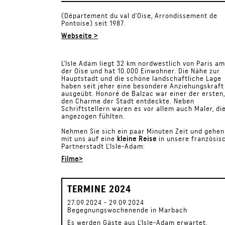
(Département du val d'Oise, Arrondissement de
Pontoise) seit 1987.
Webseite >
L'Isle Adam liegt 32 km nordwestlich von Paris am
der Oise und hat 10.000 Einwohner. Die Nähe zur
Hauptstadt und die schöne landschaftliche Lage
haben seit jeher eine besondere Anziehungskraft
ausgeübt. Honoré de Balzac war einer der ersten,
den Charme der Stadt entdeckte. Neben
Schriftstellern waren es vor allem auch Maler, di
angezogen fühlten.
Nehmen Sie sich ein paar Minuten Zeit und gehen
mit uns auf eine
kleine Reise
in unsere französis
Partnerstadt L'Isle-Adam:
Filme>
TERMINE 2024
27.09.2024 - 29.09.2024
Begegnungswochenende in Marbach
Es werden Gäste aus L'Isle-Adam erwartet.