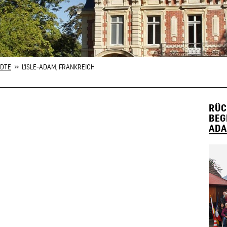
ÄDTE
» L'ISLE-ADAM, FRANKREICH
RÜC
BEG
ADA