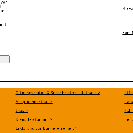
 von
d
Mit
ur
 mit
Zum M
Öffnungszeiten & Sprechzeiten - Rathaus >
Öff
Ansprechpartner >
Rat
Jobs >
Schi
Dienstleistungen >
Bei 
Erklärung zur Barrierefreiheit >