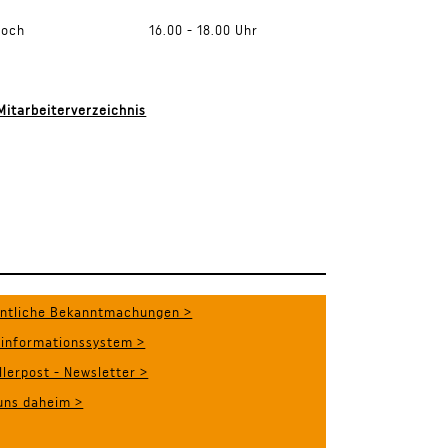
twoch 16.00 - 18.00 Uhr
itarbeiterverzeichnis
entliche Bekanntmachungen >
sinformationssystem >
llerpost - Newsletter >
uns daheim >