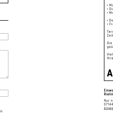
• 
• 
• 
un
• 
• 
Ter
Zei
Die
geö
Vie
Ihr
A
Einwo
Rieli
Nur n
07144
einw
is