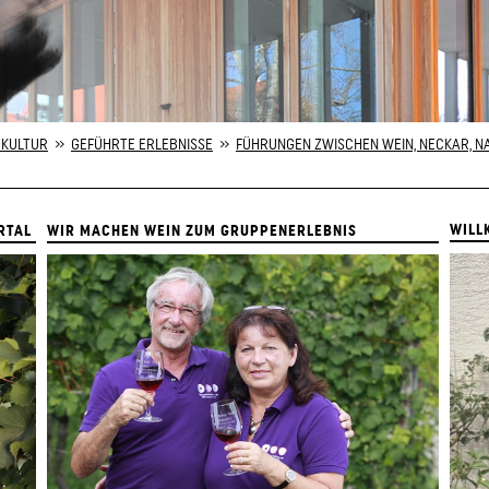
 KULTUR
»
GEFÜHRTE ERLEBNISSE
»
FÜHRUNGEN ZWISCHEN WEIN, NECKAR, N
WILL
RTAL
WIR MACHEN WEIN ZUM GRUPPENERLEBNIS