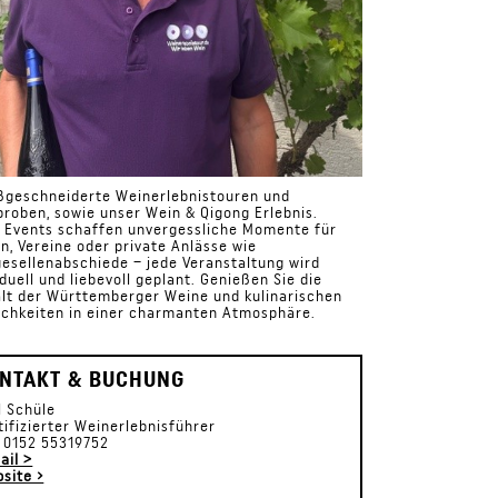
ßgeschneiderte Weinerlebnistouren und
roben, sowie unser Wein & Qigong Erlebnis.
 Events schaffen unvergessliche Momente für
n, Vereine oder private Anlässe wie
esellenabschiede – jede Veranstaltung wird
iduell und liebevoll geplant. Genießen Sie die
alt der Württemberger Weine und kulinarischen
ichkeiten in einer charmanten Atmosphäre.
NTAKT & BUCHUNG
l Schüle
tifizierter Weinerlebnisführer
. 0152 55319752
ail >
site ›