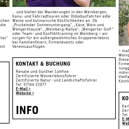
… und bieten bei Wanderungen in den Weinbergen,
Kanu- und Fahrradtouren oder Oldiebusfahrten edle
schen
Weine und kulinarische Köstlichkeiten an. Ob
 die
„Prickelnder Sonnenuntergang“, „Käse, Wein und
Wengerthäusle“, „Weinberg-Rallye“, „Wengerter Golf“
oder Team- und Konflikttraining im Weinberg – wir
Glas“
sorgen für ein außergewöhnliches Gruppenerlebnis
bei Familienfeiern, Firmenevents oder
mit
Vereinsausflügen.
– ma
Weinp
Diese
KONTAKT & BUCHUNG
Firme
Jungg
Renate und Günther Lohfink
indiv
Zertifizierte Weinerlebnisführer
Vielf
Zertifizierte Natur- und Landschaftsführer
Köstl
Tel. 07144 22077
E-Mail ›
Website ›
KO
INFO
Kar
Zer
Tel
E-M
Web