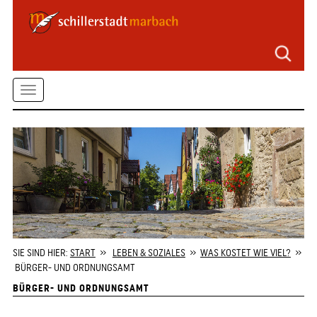
Seitenbereiche
Zum
Hauptmenü
springen
Zum
Toggle
Inhalt
springen
navigation
Zum
Kontaktformular
springen
Zur
Startseite
springen
SIE SIND HIER:
START
»
LEBEN & SOZIALES
»
WAS KOSTET WIE VIEL?
»
BÜRGER- UND ORDNUNGSAMT
BÜRGER- UND ORDNUNGSAMT