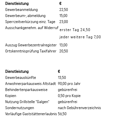
Dienstleistung
€
Gewerbeanmeldung
22,50
Gewerbeum-, abmeldung
15,00
Sperrzeitverkürzung einz. Tage
23,00
Ausschankgenehm. auf Widerruf
erster Tag 24,50
jeder weitere Tag 7,00
Auszug Gewerbezentralregister
13,00
Ortskenntnisprüfung Taxifahrer
20,50
Dienstleistung
€
Gewerbeauskünfte
13,50
Anwohnerparkausweis Altstadt
90,00 pro Jahr
Behindertenparkausweise
gebürenfrei
Kopien
0,50 pro Kopie
Nutzung Grillstelle "Galgen"
gebürenfrei
Sondernutzungen
nach Gebührenverzeichnis
Vorläufige Gaststättenerlaubnis
56,50