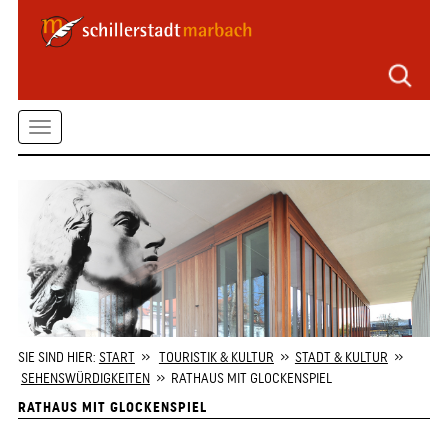
Seitenbereiche
Zum
Hauptmenü
springen
Zum
Toggle
Inhalt
springen
navigation
Zum
Kontaktformular
springen
Zur
Startseite
springen
SIE SIND HIER:
START
»
TOURISTIK & KULTUR
»
STADT & KULTUR
»
SEHENSWÜRDIGKEITEN
» RATHAUS MIT GLOCKENSPIEL
RATHAUS MIT GLOCKENSPIEL