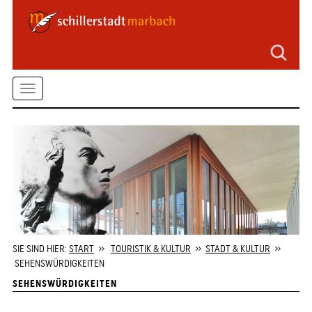
Seitenbereiche
Zum
Hauptmenü
springen
Zum
Toggle
Inhalt
springen
navigation
Zum
Kontaktformular
springen
Zur
Startseite
springen
SIE SIND HIER:
START
»
TOURISTIK & KULTUR
»
STADT & KULTUR
»
SEHENSWÜRDIGKEITEN
SEHENSWÜRDIGKEITEN