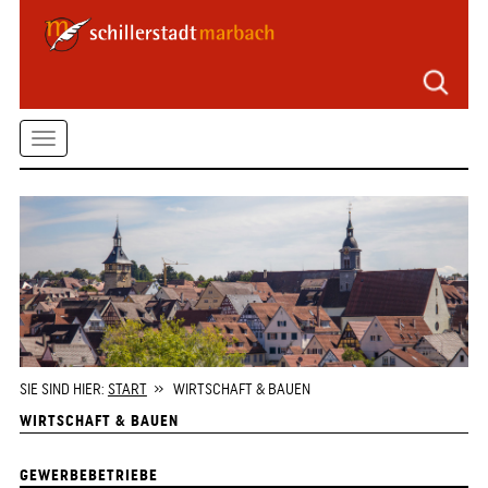
Seitenbereiche
Zum
Hauptmenü
springen
Zum
Toggle
Inhalt
springen
navigation
Zum
Kontaktformular
springen
Zur
Startseite
springen
SIE SIND HIER:
START
» WIRTSCHAFT & BAUEN
WIRTSCHAFT & BAUEN
GEWERBEBETRIEBE