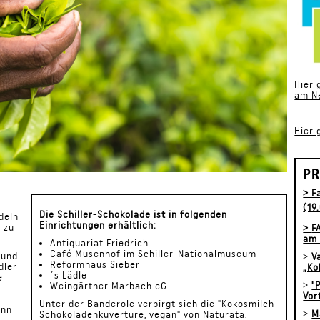
Hier 
am N
Hier 
PR
> F
n
(19
Die Schiller-Schokolade ist in folgenden
deln
Einrichtungen erhältlich:
 zu
>
F
am 
Antiquariat Friedrich
Café Musenhof im Schiller-Nationalmuseum
 und
>
V
Reformhaus Sieber
dler
„Ko
´s Lädle
e
>
"
Weingärtner Marbach eG
Vor
Unter der Banderole verbirgt sich die "Kokosmilch
enn
>
M
Schokoladenkuvertüre, vegan" von Naturata.