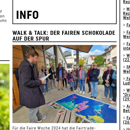
Rez
>
M
INFO
uf
Rez
ion
Wel
iums
>
F
WALK & TALK: DER FAIREN SCHOKOLADE
>
F
Wei
AUF DER SPUR
>
F
int
>
W
(22
>
F
Wel
>
Fa
Lud
>
W
"Or
(29
>
A
Bet
>
F
(26
Für die Faire Woche 2024 hat die Fairtrade-
>
U