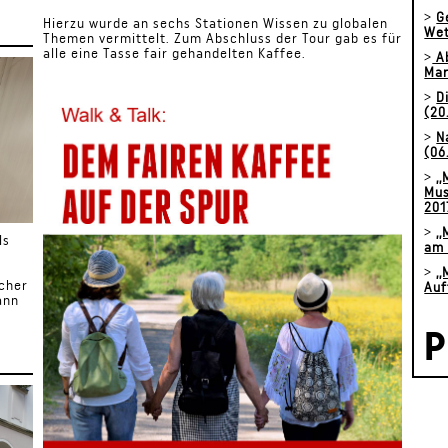
>
G
Hierzu wurde an sechs Stationen Wissen zu globalen
Wet
Themen vermittelt. Zum Abschluss der Tour gab es für
alle eine Tasse fair gehandelten Kaffee.
>
Ab
Mar
>
D
(20
>
N
(06
>
,
Mus
201
>
,
ls
am 
>
,
echer
Auf
ann
P