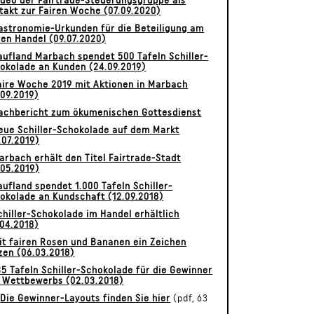
ideo der Fairtrade-Steuerungsgruppe als
takt zur Fairen Woche (07.09.2020)
astronomie-Urkunden für die Beteiligung am
ren Handel (09.07.2020)
aufland Marbach spendet 500 Tafeln Schiller-
okolade an Kunden (24.09.2019)
aire Woche 2019 mit Aktionen in Marbach
.09.2019)
achbericht zum ökumenischen Gottesdienst
ue Schiller-Schokolade auf dem Markt
.07.2019)
arbach erhält den Titel Fairtrade-Stadt
.05.2019)
aufland spendet 1.000 Tafeln Schiller-
okolade an Kundschaft (12.09.2018)
chiller-Schokolade im Handel erhältlich
.04.2018)
it fairen Rosen und Bananen ein Zeichen
zen (06.03.2018)
35 Tafeln Schiller-Schokolade für die Gewinner
 Wettbewerbs (02.03.2018)
>
Die Gewinner-Layouts finden Sie hier
(pdf, 63