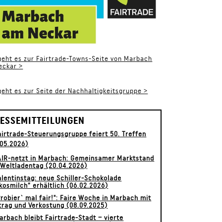
geht es zur Fairtrade-Towns-Seite von Marbach
eckar >
geht es zur Seite der Nachhaltigkeitsgruppe >
ESSEMITTEILUNGEN
airtrade-Steuerungsgruppe feiert 50. Treffen
.05.2026)
AIR-netzt in Marbach: Gemeinsamer Marktstand
Weltladentag (20.04.2026)
alentinstag: neue Schiller-Schokolade
kosmilch“ erhältlich (06.02.2026)
Probier` mal fair!": Faire Woche in Marbach mit
trag und Verkostung (08.09.2025)
arbach bleibt Fairtrade-Stadt – vierte