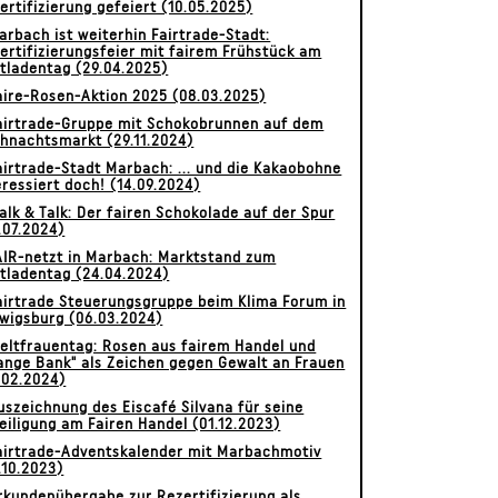
ertifizierung gefeiert (10.05.2025)
arbach ist weiterhin Fairtrade-Stadt:
ertifizierungsfeier mit fairem Frühstück am
tladentag (29.04.2025)
aire-Rosen-Aktion 2025 (08.03.2025)
airtrade-Gruppe mit Schokobrunnen auf dem
hnachtsmarkt (29.11.2024)
airtrade-Stadt Marbach: ... und die Kakaobohne
eressiert doch! (14.09.2024)
alk & Talk: Der fairen Schokolade auf der Spur
.07.2024)
AIR-netzt in Marbach: Marktstand zum
tladentag (24.04.2024)
irtrade Steuerungsgruppe beim Klima Forum in
wigsburg (06.03.2024)
eltfrauentag: Rosen aus fairem Handel und
ange Bank" als Zeichen gegen Gewalt an Frauen
.02.2024)
uszeichnung des Eiscafé Silvana für seine
eiligung am Fairen Handel (01.12.2023)
airtrade-Adventskalender mit Marbachmotiv
.10.2023)
rkundenübergabe zur Rezertifizierung als