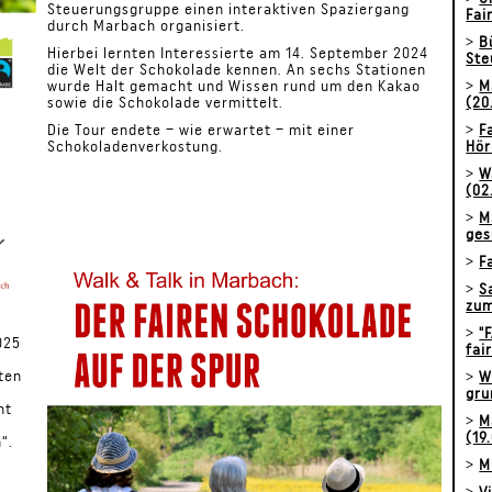
Steuerungsgruppe einen interaktiven Spaziergang
Fai
durch Marbach organisiert.
>
B
Hierbei lernten Interessierte am 14. September 2024
Ste
die Welt der Schokolade kennen. An sechs Stationen
>
M
wurde Halt gemacht und Wissen rund um den Kakao
(20
sowie die Schokolade vermittelt.
>
F
Die Tour endete – wie erwartet – mit einer
Hör
Schokoladenverkostung.
>
W
(02
>
M
ges
>
F
>
S
zum
>
"
025
fai
ten
>
W
gru
nt
>
M
(19
“.
>
M