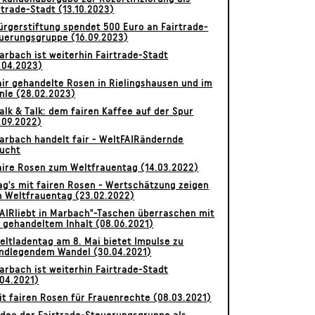
rtrade-Stadt (13.10.2023)
ürgerstiftung spendet 500 Euro an Fairtrade-
uerungsgruppe (16.09.2023)
arbach ist weiterhin Fairtrade-Stadt
.04.2023)
air gehandelte Rosen in Rielingshausen und im
nle (28.02.2023)
alk & Talk: dem fairen Kaffee auf der Spur
.09.2022)
arbach handelt fair - WeltFAIRändernde
ucht
aire Rosen zum Weltfrauentag (14.03.2022)
ag's mit fairen Rosen - Wertschätzung zeigen
 Weltfrauentag (23.02.2022)
FAIRliebt in Marbach"-Taschen überraschen mit
r gehandeltem Inhalt (08.06.2021)
eltladentag am 8. Mai bietet Impulse zu
ndlegendem Wandel (30.04.2021)
arbach ist weiterhin Fairtrade-Stadt
.04.2021)
it fairen Rosen für Frauenrechte (08.03.2021)