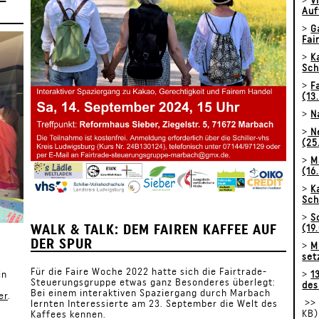
–
>
V
Auf
>
G
Fai
>
K
Sch
>
F
(13
>
N
>
Ne
(25
>
M
(16
>
K
Sch
>
S
WALK & TALK: DEM FAIREN KAFFEE AUF
(19
DER SPUR
>
M
set
Für die Faire Woche 2022 hatte sich die Fairtrade-
in
>
1
Steuerungsgruppe etwas ganz Besonderes überlegt:
des
Bei einem interaktiven Spaziergang durch Marbach
er
.
>
lernten Interessierte am 23. September die Welt des
KB)
Kaffees kennen.