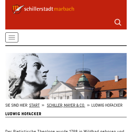
Seitenbereiche
Zum
Hauptmenü
springen
Zum
Toggle
Inhalt
springen
navigation
Zum
Kontaktformular
springen
Zur
Startseite
springen
SIE SIND HIER:
START
»
SCHILLER, MAYER & CO.
» LUDWIG HOFACKER
LUDWIG HOFACKER
Der Pietistische Theologe wurde 1798 in Wildbad geboren und