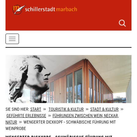
Seitenbereiche
Zum
Hauptmenü
springen
Zum
Toggle
Inhalt
springen
navigation
Zum
Kontaktformular
springen
Zur
Startseite
springen
SIE SIND HIER:
START
»
TOURISTIK & KULTUR
»
STADT & KULTUR
»
GEFÜHRTE ERLEBNISSE
»
FÜHRUNGEN ZWISCHEN WEIN, NECKAR,
NATUR
» WENGERTER DICKKOPF - SCHWÄBISCHE FÜHRUNG MIT
WEINPROBE