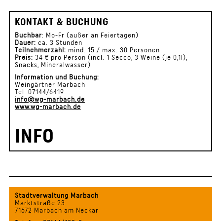
KONTAKT & BUCHUNG
Buchbar
: Mo-Fr (außer an Feiertagen)
Dauer:
ca. 3 Stunden
Teilnehmerzahl:
mind. 15 / max. 30 Personen
Preis:
34 € pro Person (incl. 1 Secco, 3 Weine (je 0,1l),
Snacks, Mineralwasser)
Information und Buchung:
Weingärtner Marbach
Tel. 07144/6419
info@wg-marbach.de
www.wg-marbach.de
INFO
Stadtverwaltung Marbach
Marktstraße 23
71672 Marbach am Neckar