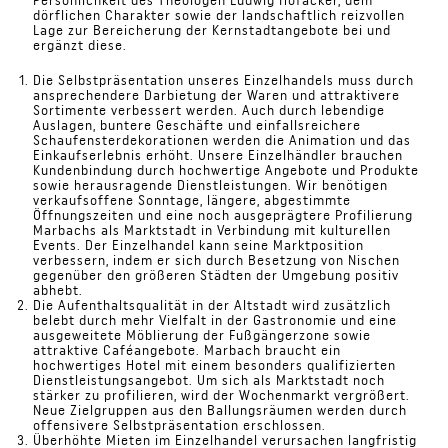
dörflichen Charakter sowie der landschaftlich reizvollen
Lage zur Bereicherung der Kernstadtangebote bei und
ergänzt diese.
Die Selbstpräsentation unseres Einzelhandels muss durch
ansprechendere Darbietung der Waren und attraktivere
Sortimente verbessert werden. Auch durch lebendige
Auslagen, buntere Geschäfte und einfallsreichere
Schaufensterdekorationen werden die Animation und das
Einkaufserlebnis erhöht. Unsere Einzelhändler brauchen
Kundenbindung durch hochwertige Angebote und Produkte
sowie herausragende Dienstleistungen. Wir benötigen
verkaufsoffene Sonntage, längere, abgestimmte
Öffnungszeiten und eine noch ausgeprägtere Profilierung
Marbachs als Marktstadt in Verbindung mit kulturellen
Events. Der Einzelhandel kann seine Marktposition
verbessern, indem er sich durch Besetzung von Nischen
gegenüber den größeren Städten der Umgebung positiv
abhebt.
Die Aufenthaltsqualität in der Altstadt wird zusätzlich
belebt durch mehr Vielfalt in der Gastronomie und eine
ausgeweitete Möblierung der Fußgängerzone sowie
attraktive Caféangebote. Marbach braucht ein
hochwertiges Hotel mit einem besonders qualifizierten
Dienstleistungsangebot. Um sich als Marktstadt noch
stärker zu profilieren, wird der Wochenmarkt vergrößert.
Neue Zielgruppen aus den Ballungsräumen werden durch
offensivere Selbstpräsentation erschlossen.
Überhöhte Mieten im Einzelhandel verursachen langfristig