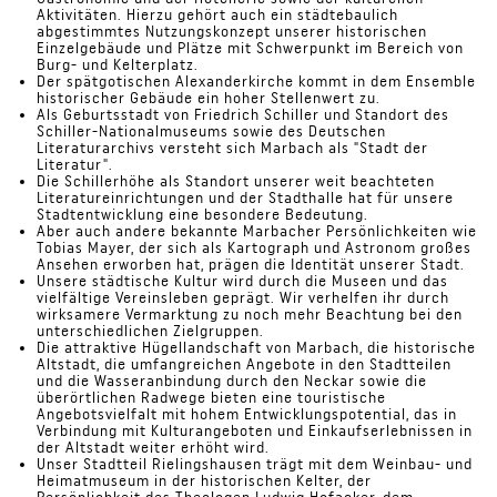
Aktivitäten. Hierzu gehört auch ein städtebaulich
abgestimmtes Nutzungskonzept unserer historischen
Einzelgebäude und Plätze mit Schwerpunkt im Bereich von
Burg- und Kelterplatz.
Der spätgotischen Alexanderkirche kommt in dem Ensemble
historischer Gebäude ein hoher Stellenwert zu.
Als Geburtsstadt von Friedrich Schiller und Standort des
Schiller-Nationalmuseums sowie des Deutschen
Literaturarchivs versteht sich Marbach als "Stadt der
Literatur".
Die Schillerhöhe als Standort unserer weit beachteten
Literatureinrichtungen und der Stadthalle hat für unsere
Stadtentwicklung eine besondere Bedeutung.
Aber auch andere bekannte Marbacher Persönlichkeiten wie
Tobias Mayer, der sich als Kartograph und Astronom großes
Ansehen erworben hat, prägen die Identität unserer Stadt.
Unsere städtische Kultur wird durch die Museen und das
vielfältige Vereinsleben geprägt. Wir verhelfen ihr durch
wirksamere Vermarktung zu noch mehr Beachtung bei den
unterschiedlichen Zielgruppen.
Die attraktive Hügellandschaft von Marbach, die historische
Altstadt, die umfangreichen Angebote in den Stadtteilen
und die Wasseranbindung durch den Neckar sowie die
überörtlichen Radwege bieten eine touristische
Angebotsvielfalt mit hohem Entwicklungspotential, das in
Verbindung mit Kulturangeboten und Einkaufserlebnissen in
der Altstadt weiter erhöht wird.
Unser Stadtteil Rielingshausen trägt mit dem Weinbau- und
Heimatmuseum in der historischen Kelter, der
Persönlichkeit des Theologen Ludwig Hofacker, dem