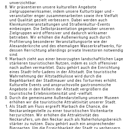
unverzichtbar.
Wir präsentieren unsere kulturellen Angebote
zielgruppenwirksamer, indem unsere Kulturträger und -
veranstalter enger zusammenarbeiten sowie ihre Vielfalt
und Qualität gezielt verbessern. Dabei werden auch
Kleinkunstveranstaltungen und Straßenkultur-Events
einbezogen. Die Selbstpräsentation gegenüber unseren
Zielgruppen wird offensiver und dadurch wirksamer
betrieben. Wir erhöhen die Außenwirkung auch durch
Profilierung besonderer Veranstaltungsorte wie der
Alexanderkirche und des ehemaligen Wasserkraftwerks, für
dessen Herrichtung allerdings private Investoren notwendig
sind.
Marbach zieht aus einer bevorzugten landschaftlichen Lage
stärkeren touristischen Nutzen, indem es sich offensiver
nach außen vermarktet. Dazu gehört auch die Einrichtung
eines Stadt-Info-Ladens in der Altstadt. Die touristische
Wahrnehmung der Altstadtkulisse wird durch die
Begehbarkeit der Stadtmauer und des Torturmes erhöht.
Kulturelle Events und anspruchsvolle gastronomische
Angebote in den Kellern der Altstadt vergrößern die
touristische Erlebnisintensität und -vielfalt.
Durch die gemeinsame Außendarstellung unserer Museen
erhöhen wir die touristische Attraktivität unserer Stadt.
Als Stadt am Fluss ergreift Marbach die Chance, die
Neckaranlegestelle zu einer touristischen Visitenkarte
herzurichten. Wir erhöhen die Attraktivität des
Neckarufers, um den Neckar auch als Naherholungsbereich
stärker zu nutzen. Dazu gehört auch ein ansprechender
Biergarten. Um die Erreichbarkeit der Stadt zu verbessern,