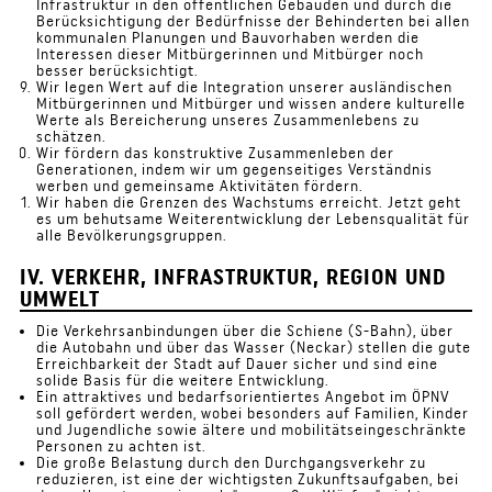
Infrastruktur in den öffentlichen Gebäuden und durch die
Berücksichtigung der Bedürfnisse der Behinderten bei allen
kommunalen Planungen und Bauvorhaben werden die
Interessen dieser Mitbürgerinnen und Mitbürger noch
besser berücksichtigt.
Wir legen Wert auf die Integration unserer ausländischen
Mitbürgerinnen und Mitbürger und wissen andere kulturelle
Werte als Bereicherung unseres Zusammenlebens zu
schätzen.
Wir fördern das konstruktive Zusammenleben der
Generationen, indem wir um gegenseitiges Verständnis
werben und gemeinsame Aktivitäten fördern.
Wir haben die Grenzen des Wachstums erreicht. Jetzt geht
es um behutsame Weiterentwicklung der Lebensqualität für
alle Bevölkerungsgruppen.
IV. VERKEHR, INFRASTRUKTUR, REGION UND
UMWELT
Die Verkehrsanbindungen über die Schiene (S-Bahn), über
die Autobahn und über das Wasser (Neckar) stellen die gute
Erreichbarkeit der Stadt auf Dauer sicher und sind eine
solide Basis für die weitere Entwicklung.
Ein attraktives und bedarfsorientiertes Angebot im ÖPNV
soll gefördert werden, wobei besonders auf Familien, Kinder
und Jugendliche sowie ältere und mobilitätseingeschränkte
Personen zu achten ist.
Die große Belastung durch den Durchgangsverkehr zu
reduzieren, ist eine der wichtigsten Zukunftsaufgaben, bei