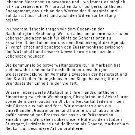
lebenden Menschen zu bewahren und - wo immer es möglich
ist - zu verbessern. Wir brauchen dafür bürgerschaftliches
Engagement, das sich an den Werten der Humanität und
Solidarität ausrichtet, und auch den Willen zur Leistung
bejaht.
In unserem Handeln tragen wir dem Gedanken der
Nachhaltigkeit Rechnung. Wir tun alles, um unsere natürlichen
Lebensgrundlagen auch für künftige Generationen zu
erhalten. Dabei fühlen wir uns dem Gedankengut der Agenda
21 verpflichtet und beachten den Zusammenhang zwischen
der Wirtschaft und unserer Umwelt sowie den sozialen
Lebensbedingungen.
Die kommunale Selbstverwaltungsstruktur in Marbach hat
sich bewährt und bedarf deshalb einer umsichtigen
Weiterentwicklung. Im Verhältnis zwischen der Kernstadt und
den Stadtteilen Rielingshausen und Siegelhausen gilt der
Grundsatz der Einheit in der Vielfalt.
Unsere liebenswerte Altstadt mit ihrer landschaftlichen
Einbettung zwischen Weinbergen, Obstgärten und Ackerfluren
sowie dem unverbaubaren Blick ins Neckartal teilen wir gern
mit Gästen aus nah und fern. Wir ermuntern auch die
Einzelhändler, Gastronomen und Hoteliers sich aktiv in den
dafür notwendigen Prozess der positiven Präsentation
einzubringen. Wir sehen dabei unsere Nähe zu den Städten
Stuttgart, Ludwigsburg und Heilbronn als Chance, Marbach am
Neckar auf besondere Art zu profilieren.