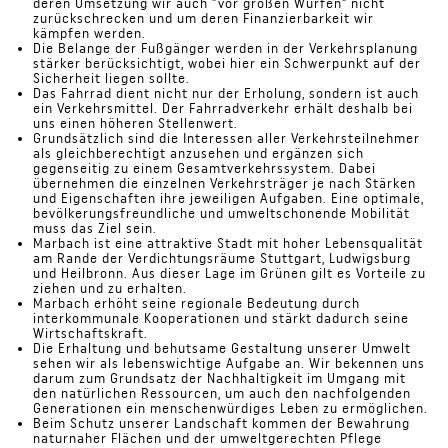
deren Umsetzung wir auch "vor großen Würfen" nicht
zurückschrecken und um deren Finanzierbarkeit wir
kämpfen werden.
Die Belange der Fußgänger werden in der Verkehrsplanung
stärker berücksichtigt, wobei hier ein Schwerpunkt auf der
Sicherheit liegen sollte.
Das Fahrrad dient nicht nur der Erholung, sondern ist auch
ein Verkehrsmittel. Der Fahrradverkehr erhält deshalb bei
uns einen höheren Stellenwert.
Grundsätzlich sind die Interessen aller Verkehrsteilnehmer
als gleichberechtigt anzusehen und ergänzen sich
gegenseitig zu einem Gesamtverkehrssystem. Dabei
übernehmen die einzelnen Verkehrsträger je nach Stärken
und Eigenschaften ihre jeweiligen Aufgaben. Eine optimale,
bevölkerungsfreundliche und umweltschonende Mobilität
muss das Ziel sein.
Marbach ist eine attraktive Stadt mit hoher Lebensqualität
am Rande der Verdichtungsräume Stuttgart, Ludwigsburg
und Heilbronn. Aus dieser Lage im Grünen gilt es Vorteile zu
ziehen und zu erhalten.
Marbach erhöht seine regionale Bedeutung durch
interkommunale Kooperationen und stärkt dadurch seine
Wirtschaftskraft.
Die Erhaltung und behutsame Gestaltung unserer Umwelt
sehen wir als lebenswichtige Aufgabe an. Wir bekennen uns
darum zum Grundsatz der Nachhaltigkeit im Umgang mit
den natürlichen Ressourcen, um auch den nachfolgenden
Generationen ein menschenwürdiges Leben zu ermöglichen.
Beim Schutz unserer Landschaft kommen der Bewahrung
naturnaher Flächen und der umweltgerechten Pflege