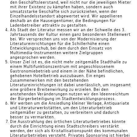
den Geschäftsleerstand, weil nicht nur die jeweiligen Mieter
mit ihrer Existenz zu kämpfen haben, sondern auch
umsatzstarke Geschäfte sich zurückziehen, wenn der
Einzelhandelsstandort abgewertet wird. Wir appellieren
deshalb an die Hauseigentümer, die Bedingungen für
Ladenbetreiber attraktiv zu gestalten.
Als Stadt der Literatur messen wir an der Schwelle des 3.
Jahrtausends der Kultur einen ganz besonderen Stellenwert
bei. Wir versprechen uns von der Modernisierung der
Literatureinrichtungen für die Schillerhöhe einen
Entwicklungsschub, bei dem durch den Einsatz von
Multimedia-Instrumenten weitere Zielgruppen
angesprochen werden.
Unser Ziel ist es, die nicht mehr zeitgemäße Stadthalle zu
einem Multifunktionszentrum mit angeschlossenem
Gastronomiebetrieb und einem in der Nähe befindlichen,
gehobenen Hotelbetrieb auszubauen. Ein enges
Zusammenwirken mit den bestehenden
Literatureinrichtungen ist dabei unerlässlich, um insgesamt
eine größere Breitenwirkung zu erzielen. Bei den
anstehenden Veränderungen nutzen wir den Ideenreichtum
der Bürgerbeteiligung im Stadtentwicklungsprozess.
Wir werben um die Ansiedlung kleiner Verlage, Antiquariate
und Literaturwerkstätten, um den Literaturbetrieb
zeitgemäßer zu gestalten, zu verbreitern und dadurch
besser zu vermarkten.
Die Ausstrahlung des örtlichen Literaturbetriebes könnte
durch die Einrichtung eines Stadtschreibers verstärkt
werden, der sich als Kristallisationspunkt des kommunalen
Literaturbetriebes versteht. Privates Sponsoring ist hierbei