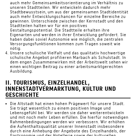
auch mehr Gemeinsamkeitsorientierung im Verhältnis zu
unseren Stadtteilen. Wir entwickeln dadurch mehr
Stadtbewusstsein, um aus der gemeinsamen Stadtidentität
auch mehr Entwicklungschancen für einzelne Bereiche zu
gewinnen. Unterschiede zwischen der Kernstadt und den
Stadtteilen halten wir für ein positives
Gestaltungspotential. Die Stadtteile erhalten ihre
Eigenarten und werden in ihrer Entwicklung gefördert. Sie
haben dabei soviel Autonomie wie möglich, die zentralen
Versorgungsfunktionen kommen zum Tragen soweit wie
nötig.
Unsere schulische Vielfalt und das qualitativ hochwertige
schulische Angebot profilieren Marbach als Schulstadt. In
dem engen Zusammenwirken mit der Arbeitswelt sehen wir
einen wichtigen Beitrag zu einer arbeitsmarktgerechten
Ausbildung.
II. TOURISMUS, EINZELHANDEL,
INNENSTADTVERMARKTUNG, KULTUR UND
GESCHICHTE
Die Altstadt hat einen hohen Prägewert für unsere Stadt.
Sie trägt wesentlich zu einem positiven Image und
Lebensgefühl bei. Wir werden sie daher weiterentwickeln
und mit noch mehr Leben erfüllen. Die hierfür notwendigen
Rahmenbedingungen werden wir verbessern. Wir erhöhen
die Aufenthaltsqualität unserer Innenstadt insbesondere
durch eine Anhebung der Angebote des Einzelhandels, der
Gastronomie und der Hotellerie sowie der kulturellen