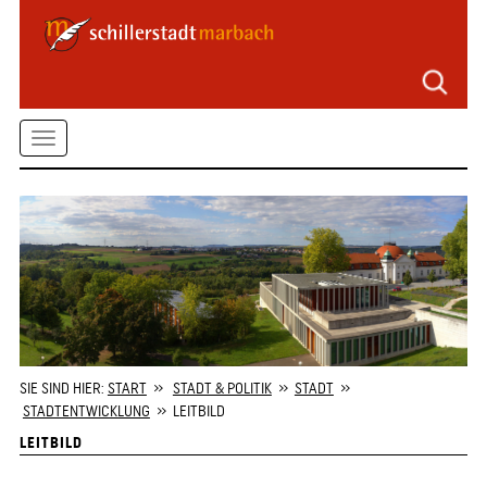
Seitenbereiche
Zum
Hauptmenü
springen
Zum
Toggle
Inhalt
springen
navigation
Zum
Kontaktformular
springen
Zur
Startseite
springen
SIE SIND HIER:
START
»
STADT & POLITIK
»
STADT
»
STADTENTWICKLUNG
» LEITBILD
LEITBILD