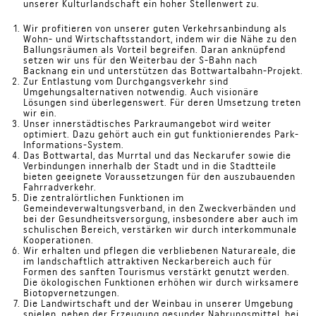
unserer Kulturlandschaft ein hoher Stellenwert zu.
Wir profitieren von unserer guten Verkehrsanbindung als
Wohn- und Wirtschaftsstandort, indem wir die Nähe zu den
Ballungsräumen als Vorteil begreifen. Daran anknüpfend
setzen wir uns für den Weiterbau der S-Bahn nach
Backnang ein und unterstützen das Bottwartalbahn-Projekt.
Zur Entlastung vom Durchgangsverkehr sind
Umgehungsalternativen notwendig. Auch visionäre
Lösungen sind überlegenswert. Für deren Umsetzung treten
wir ein.
Unser innerstädtisches Parkraumangebot wird weiter
optimiert. Dazu gehört auch ein gut funktionierendes Park-
Informations-System.
Das Bottwartal, das Murrtal und das Neckarufer sowie die
Verbindungen innerhalb der Stadt und in die Stadtteile
bieten geeignete Voraussetzungen für den auszubauenden
Fahrradverkehr.
Die zentralörtlichen Funktionen im
Gemeindeverwaltungsverband, in den Zweckverbänden und
bei der Gesundheitsversorgung, insbesondere aber auch im
schulischen Bereich, verstärken wir durch interkommunale
Kooperationen.
Wir erhalten und pflegen die verbliebenen Naturareale, die
im landschaftlich attraktiven Neckarbereich auch für
Formen des sanften Tourismus verstärkt genutzt werden.
Die ökologischen Funktionen erhöhen wir durch wirksamere
Biotopvernetzungen.
Die Landwirtschaft und der Weinbau in unserer Umgebung
spielen, neben der Erzeugung gesunder Nahrungsmittel, bei