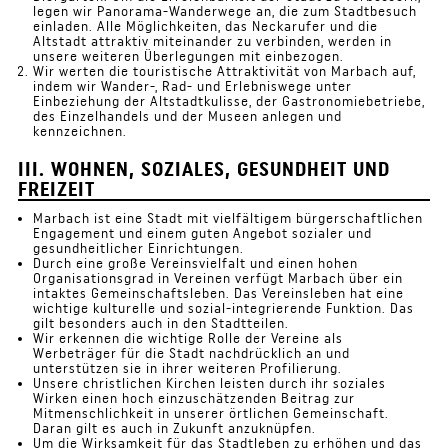
legen wir Panorama-Wanderwege an, die zum Stadtbesuch
einladen. Alle Möglichkeiten, das Neckarufer und die
Altstadt attraktiv miteinander zu verbinden, werden in
unsere weiteren Überlegungen mit einbezogen.
Wir werten die touristische Attraktivität von Marbach auf,
indem wir Wander-, Rad- und Erlebniswege unter
Einbeziehung der Altstadtkulisse, der Gastronomiebetriebe,
des Einzelhandels und der Museen anlegen und
kennzeichnen.
III. WOHNEN, SOZIALES, GESUNDHEIT UND
FREIZEIT
Marbach ist eine Stadt mit vielfältigem bürgerschaftlichen
Engagement und einem guten Angebot sozialer und
gesundheitlicher Einrichtungen.
Durch eine große Vereinsvielfalt und einen hohen
Organisationsgrad in Vereinen verfügt Marbach über ein
intaktes Gemeinschaftsleben. Das Vereinsleben hat eine
wichtige kulturelle und sozial-integrierende Funktion. Das
gilt besonders auch in den Stadtteilen.
Wir erkennen die wichtige Rolle der Vereine als
Werbeträger für die Stadt nachdrücklich an und
unterstützen sie in ihrer weiteren Profilierung.
Unsere christlichen Kirchen leisten durch ihr soziales
Wirken einen hoch einzuschätzenden Beitrag zur
Mitmenschlichkeit in unserer örtlichen Gemeinschaft.
Daran gilt es auch in Zukunft anzuknüpfen.
Um die Wirksamkeit für das Stadtleben zu erhöhen und das