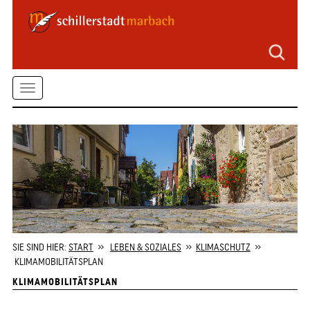
Seitenbereiche
Zum
Hauptmenü
springen
Zum
Toggle
Inhalt
springen
navigation
Zum
Kontaktformular
springen
Zur
Startseite
springen
SIE SIND HIER:
START
»
LEBEN & SOZIALES
»
KLIMASCHUTZ
»
KLIMAMOBILITÄTSPLAN
KLIMAMOBILITÄTSPLAN