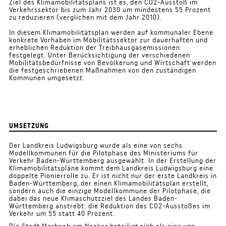
Ziel des Klimamobilitätsplans ist es, den CO2-Ausstoß im
Verkehrssektor bis zum Jahr 2030 um mindestens 55 Prozent
zu reduzieren (verglichen mit dem Jahr 2010).
In diesem Klimamobilitätsplan werden auf kommunaler Ebene
konkrete Vorhaben im Mobilitätssektor zur dauerhaften und
erheblichen Reduktion der Treibhausgasemissionen
festgelegt. Unter Berücksichtigung der verschiedenen
Mobilitätsbedürfnisse von Bevölkerung und Wirtschaft werden
die festgeschriebenen Maßnahmen von den zuständigen
Kommunen umgesetzt.
UMSETZUNG
Der Landkreis Ludwigsburg wurde als eine von sechs
Modellkommunen für die Pilotphase des Ministeriums für
Verkehr Baden-Württemberg ausgewählt. In der Erstellung der
Klimamobilitätspläne kommt dem Landkreis Ludwigsburg eine
doppelte Pionierrolle zu. Er ist nicht nur der erste Landkreis in
Baden-Württemberg, der einen Klimamobilitätsplan erstellt,
sondern auch die einzige Modellkommune der Pilotphase, die
dabei das neue Klimaschutzziel des Landes Baden-
Württemberg anstrebt: die Reduktion des CO2-Ausstoßes im
Verkehr um 55 statt 40 Prozent.
Die Stadt Marbach am Neckar beteiligt sich als eine von