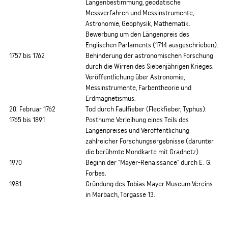
Längenbestimmung, geodätische
Messverfahren und Messinstrumente,
Astronomie, Geophysik, Mathematik.
Bewerbung um den Längenpreis des
Englischen Parlaments (1714 ausgeschrieben).
1757 bis 1762
Behinderung der astronomischen Forschung
durch die Wirren des Siebenjährigen Krieges.
Veröffentlichung über Astronomie,
Messinstrumente, Farbentheorie und
Erdmagnetismus.
20. Februar 1762
Tod durch Faulfieber (Fleckfieber, Typhus).
1765 bis 1891
Posthume Verleihung eines Teils des
Längenpreises und Veröffentlichung
zahlreicher Forschungsergebnisse (darunter
die berühmte Mondkarte mit Gradnetz).
1970
Beginn der "Mayer-Renaissance" durch E. G.
Forbes.
1981
Gründung des Tobias Mayer Museum Vereins
in Marbach, Torgasse 13.