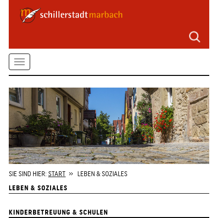
Seitenbereiche
Zum
Hauptmenü
springen
Zum
Toggle
Inhalt
springen
navigation
Zum
Kontaktformular
springen
Zur
Startseite
springen
SIE SIND HIER:
START
» LEBEN & SOZIALES
LEBEN & SOZIALES
KINDERBETREUUNG & SCHULEN