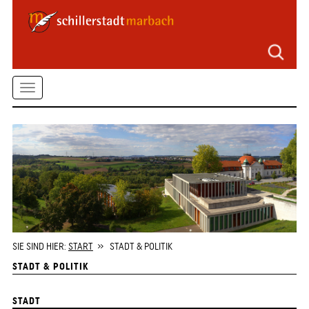
Seitenbereiche
Zum
Hauptmenü
springen
Zum
Toggle
Inhalt
springen
navigation
Zum
Kontaktformular
springen
Zur
Startseite
springen
SIE SIND HIER:
START
» STADT & POLITIK
STADT & POLITIK
STADT