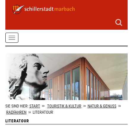
Seitenbereiche
Zum
Hauptmenü
springen
Zum
Toggle
Inhalt
springen
navigation
Zum
Kontaktformular
springen
Zur
Startseite
springen
SIE SIND HIER:
START
»
TOURISTIK & KULTUR
»
NATUR & GENUSS
»
RADFAHREN
» LITERATOUR
LITERATOUR