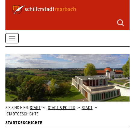
Seitenbereiche
Zum
Hauptmenü
springen
Zum
Toggle
Inhalt
springen
navigation
Zum
Kontaktformular
springen
Zur
Startseite
springen
SIE SIND HIER:
START
»
STADT & POLITIK
»
STADT
»
STADTGESCHICHTE
STADTGESCHICHTE