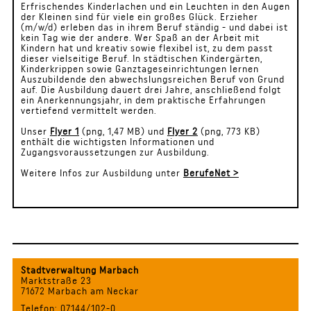
Erfrischendes Kinderlachen und ein Leuchten in den Augen
der Kleinen sind für viele ein großes Glück. Erzieher
(m/w/d) erleben das in ihrem Beruf ständig - und dabei ist
kein Tag wie der andere. Wer Spaß an der Arbeit mit
Kindern hat und kreativ sowie flexibel ist, zu dem passt
dieser vielseitige Beruf. In städtischen Kindergärten,
Kinderkrippen sowie Ganztageseinrichtungen lernen
Auszubildende den abwechslungsreichen Beruf von Grund
auf. Die Ausbildung dauert drei Jahre, anschließend folgt
ein Anerkennungsjahr, in dem praktische Erfahrungen
vertiefend vermittelt werden.
Unser
Flyer 1
(png, 1,47 MB) und
Flyer 2
(png, 773 KB)
enthält die wichtigsten Informationen und
Zugangsvoraussetzungen zur Ausbildung.
Weitere Infos zur Ausbildung unter
BerufeNet >
Stadtverwaltung Marbach
Marktstraße 23
71672 Marbach am Neckar
Telefon: 07144/102-0