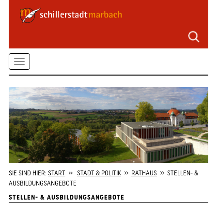
Seitenbereiche
Zum
Hauptmenü
springen
Zum
Toggle
Inhalt
springen
navigation
Zum
Kontaktformular
springen
Zur
Startseite
springen
SIE SIND HIER:
START
»
STADT & POLITIK
»
RATHAUS
» STELLEN- &
AUSBILDUNGSANGEBOTE
STELLEN- & AUSBILDUNGSANGEBOTE