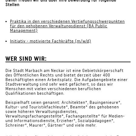
Daher freuen wir uns über Ihre Bewerbung für folgende
Stellen
Praktika in den verschiedenen Vertiefungsschwerpunkten
für den gehobenen Verwaltungsdienst (BA Public
Management)
Initiativ - motivierte Fachkräfte (m/w/d)
WER SIND WIR:
Die Stadt Marbach am Neckar ist eine Gebietskörperschaft
des Öffentlichen Rechts und bietet derzeit über 400
Beschäftigten einen Arbeitsplatz. Die Aufgabengebiete einer
Stadtverwaltung sind sehr weit gefächert, so dass wir
Menschen mit vielen verschiedenen beruflichen
Qualifikationen beschäftigen.
Beispielhaft seien genannt: Architekten*, Bauingenieure*,
Kultur- und Touristikfachleute*, Beamte* des gehobenen
sowie höheren Verwaltungsdienstes,
Verwaltungsfachangestellte*, Fachangestellte* für Medien-
und Informationsdienste, Erzieher*, Sozialpädagogen*,
Schreiner*, Maurer*, Gärtner* und viele mehr.