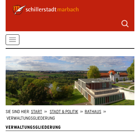
Seitenbereiche
Zum
Hauptmenü
springen
Zum
Toggle
Inhalt
springen
navigation
Zum
Kontaktformular
springen
Zur
Startseite
springen
SIE SIND HIER:
START
»
STADT & POLITIK
»
RATHAUS
»
VERWALTUNGSGLIEDERUNG
VERWALTUNGSGLIEDERUNG