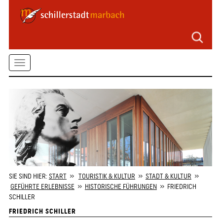
Seitenbereiche
Zum
Hauptmenü
springen
Zum
Toggle
Inhalt
springen
navigation
Zum
Kontaktformular
springen
Zur
Startseite
springen
SIE SIND HIER:
START
»
TOURISTIK & KULTUR
»
STADT & KULTUR
»
GEFÜHRTE ERLEBNISSE
»
HISTORISCHE FÜHRUNGEN
» FRIEDRICH
SCHILLER
FRIEDRICH SCHILLER