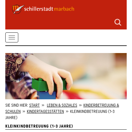
Seitenbereiche
Zum
Hauptmenü
springen
Zum
Toggle
Inhalt
springen
navigation
Zum
Kontaktformular
springen
Zur
Startseite
springen
SIE SIND HIER:
START
»
LEBEN & SOZIALES
»
KINDERBETREUUNG &
SCHULEN
»
KINDERTAGESSTÄTTEN
» KLEINKINDBETREUUNG (1-3
JAHRE)
KLEINKINDBETREUUNG (1-3 JAHRE)