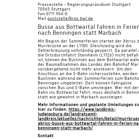
Pressestelle - Regierungspräsidium Stuttgart
70565 Stuttgart
Fon 0711 904-0
Mail
poststelle@rps.bwl.de
Busse aus Bottwartal fahren in Ferie
nach Benningen statt Marbach
Mit Beginn der Sommerferien startet der Abriss 
Murrbrücke an der L1100. Gleichzeitig wird die
Oehlerkreuzung vollständig gesperrt. Da parallel
die Ortsdurchfahrt Steinheim (L1126) nicht befah
ist, können die Buslinien aus dem Bottwartal wäh
der Baumaßnahmen des Landes den Bahnhof Ma
vorübergehend nicht mehr ansteuern. Um den
Anschluss an die S-Bahn sicherzustellen, werden 
Buslinien während der Sommerferien zum Bahnh
Benningen umgeleitet. Dort können Fahrgäste
zwischen Bus und S-Bahn umsteigen. Wer mit der
Bahn ins Bottwartal fährt, muss deshalb in Benn
statt wie gewohnt in Marbach aussteigen.
Mehr Informationen und geplante Umleitungen si
hier zu finden:
https://www.landkreis-
ludwigsburg.de/landratsamt-
landkreis/aktuelles/nachrichten/detail/murrbrue
abriss-busse-aus-bottwartal-fahren-in-ferien-n
benningen-statt-marbach/
Kontakt