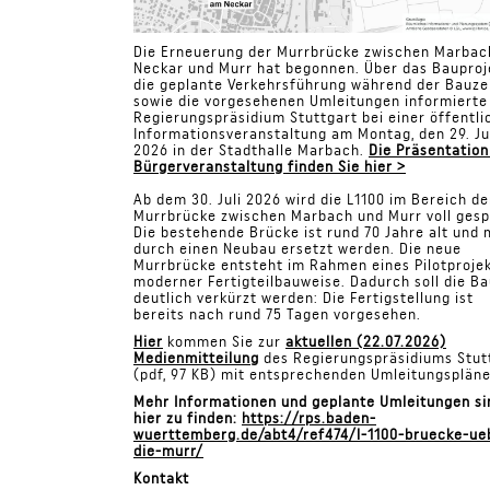
Die Erneuerung der Murrbrücke zwischen Marba
Neckar und Murr hat begonnen. Über das Bauproj
die geplante Verkehrsführung während der Bauze
sowie die vorgesehenen Umleitungen informierte
Regierungspräsidium Stuttgart bei einer öffentli
Informationsveranstaltung am Montag, den 29. Ju
2026 in der Stadthalle Marbach.
Die Präsentation
Bürgerveranstaltung finden Sie hier >
Ab dem 30. Juli 2026 wird die L1100 im Bereich de
Murrbrücke zwischen Marbach und Murr voll gesp
Die bestehende Brücke ist rund 70 Jahre alt und
durch einen Neubau ersetzt werden. Die neue
Murrbrücke entsteht im Rahmen eines Pilotprojek
moderner Fertigteilbauweise. Dadurch soll die Ba
deutlich verkürzt werden: Die Fertigstellung ist
bereits nach rund 75 Tagen vorgesehen.
Hier
kommen Sie zur
a
ktuellen (22.07.2026)
Medienmitteilung
des Regierungspräsidiums Stut
(pdf, 97 KB) mit entsprechenden Umleitungsplän
Mehr Informationen und geplante Umleitungen si
hier zu finden:
https://rps.baden-
wuerttemberg.de/abt4/ref474/l-1100-bruecke-ue
die-murr/
Kontakt