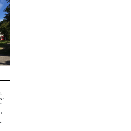
t.
e-
-
n
w.