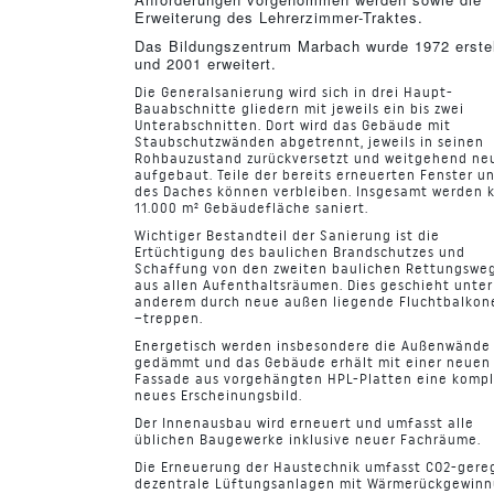
Erweiterung des Lehrerzimmer-Traktes.
Das Bildungszentrum Marbach wurde 1972 erstel
und 2001 erweitert.
Die Generalsanierung wird sich in drei Haupt-
Bauabschnitte gliedern mit jeweils ein bis zwei
Unterabschnitten. Dort wird das Gebäude mit
Staubschutzwänden abgetrennt, jeweils in seinen
Rohbauzustand zurückversetzt und weitgehend ne
aufgebaut. Teile der bereits erneuerten Fenster u
des Daches können verbleiben. Insgesamt werden 
11.000 m² Gebäudefläche saniert.
Wichtiger Bestandteil der Sanierung ist die
Ertüchtigung des baulichen Brandschutzes und
Schaffung von den zweiten baulichen Rettungswe
aus allen Aufenthaltsräumen. Dies geschieht unter
anderem durch neue außen liegende Fluchtbalkon
–treppen.
Energetisch werden insbesondere die Außenwände
gedämmt und das Gebäude erhält mit einer neuen
Fassade aus vorgehängten HPL-Platten eine kompl
neues Erscheinungsbild.
Der Innenausbau wird erneuert und umfasst alle
üblichen Baugewerke inklusive neuer Fachräume.
Die Erneuerung der Haustechnik umfasst CO2-gere
dezentrale Lüftungsanlagen mit Wärmerückgewinn