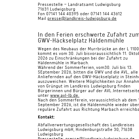
Pressestelle – Landratsamt Ludwigsburg
71631 Ludwigsburg
Fon 07141 144 40395 oder 07141 144 43612
Mail
presse@landkreis-ludwigsburg.de
In den Ferien erschwerte Zufahrt zu
GWV-Häckselplatz Häldenmühle
Wegen des Neubaus der Murrbrücke an der L 1100
kommt es vom 30. Juli bisvoraussichtlich 11. Okto
2026 zu Einschränkungen bei der Zufahrt zu
Häldenmühle in Marbach.
Während der Sommerferien, vom30. Juli bis 13.
SEptember 2026, bitten die GWV und die AVL, alle
Anliefernden auf den GWV-Häckselplatz in Stein
auszuweichen. Weitere Möglichkeiten zur Annah
von Grüngut im Landkreis Ludwigsburg finden
Bürgerinnen und Bürger auf der AVL.Internetseit
unter
www.avl-lb.de.
Nach den Sommerferein, voraussichtlich ab dem 
September 2026, ist die Häldenmühle wieder über
reguläre Zufahrt aus Richtung Marbach erreichba
Kontakt:
Abfallverwertungsgesellschaft des Landkreises
Ludwigsburg mbH, Hindenburgstraße 30, 71638
Ludwigsburg
Pressestelle:
presse@landkreis-ludwigsburg.de