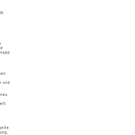
lt
u
nd
knapp
gen
e und
 neu
ett
gelte
ung,