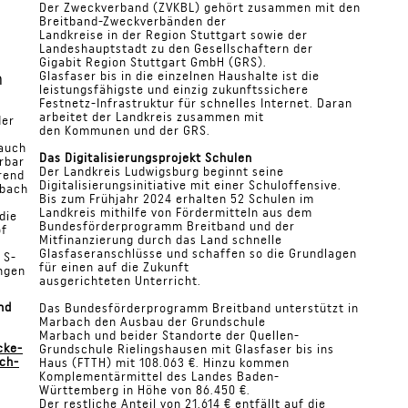
Der Zweckverband (ZVKBL) gehört zusammen mit den
Breitband-Zweckverbänden der
Landkreise in der Region Stuttgart sowie der
Landeshauptstadt zu den Gesellschaftern der
Gigabit Region Stuttgart GmbH (GRS).
n
Glasfaser bis in die einzelnen Haushalte ist die
leistungsfähigste und einzig zukunftssichere
Festnetz-Infrastruktur für schnelles Internet. Daran
arbeitet der Landkreis zusammen mit
der
den Kommunen und der GRS.
 auch
Das Digitalisierungsprojekt Schulen
rbar
Der Landkreis Ludwigsburg beginnt seine
rend
Digitalisierungsinitiative mit einer Schuloffensive.
rbach
Bis zum Frühjahr 2024 erhalten 52 Schulen im
Landkreis mithilfe von Fördermitteln aus dem
die
Bundesförderprogramm Breitband und der
of
Mitfinanzierung durch das Land schnelle
Glasfaseranschlüsse und schaffen so die Grundlagen
 S-
für einen auf die Zukunft
ingen
ausgerichteten Unterricht.
nd
Das Bundesförderprogramm Breitband unterstützt in
Marbach den Ausbau der Grundschule
Marbach und beider Standorte der Quellen-
cke-
Grundschule Rielingshausen mit Glasfaser bis ins
ach-
Haus (FTTH) mit 108.063 €. Hinzu kommen
Komplementärmittel des Landes Baden-
Württemberg in Höhe von 86.450 €.
Der restliche Anteil von 21.614 € entfällt auf die