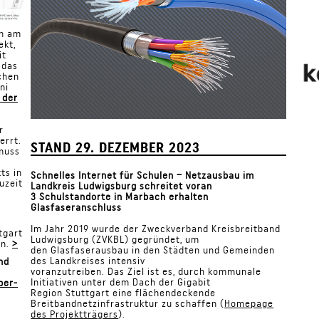
ch am
ekt,
it
 das
chen
ni
 der
r
errt.
STAND 29. DEZEMBER 2023
 muss
ts in
Schnelles Internet für Schulen – Netzausbau im
uzeit
Landkreis Ludwigsburg schreitet voran
3 Schulstandorte in Marbach erhalten
Glasfaseranschluss
Im Jahr 2019 wurde der Zweckverband Kreisbreitband
tgart
Ludwigsburg (ZVKBL) gegründet, um
en.
>
den Glasfaserausbau in den Städten und Gemeinden
des Landkreises intensiv
nd
voranzutreiben. Das Ziel ist es, durch kommunale
Initiativen unter dem Dach der Gigabit
ber-
Region Stuttgart eine flächendeckende
Breitbandnetzinfrastruktur zu schaffen (
Homepage
des Projektträgers
).