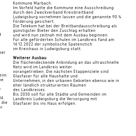
Kommune Marbach.
Im Vorfeld hatte die Kommune eine Ausschreibung
durch den Zweckverband Kreisbreitband
Ludwigsburg vornehmen lassen und die genannte 90 %
Förderung gesichert.
Die Telekom hat bei der Breitbandausschreibung als
günstigster Bieter den Zuschlag erhalten
m
und wird nun zeitnah mit dem Ausbau beginnen.
Für alle geförderten Schulen im Landkreis fand am
14.12.2022 der symbolische Spatenstich
im Kreishaus in Ludwigsburg statt.
ber
Weiterer Ausbau
Die flächendeckende Anbindung an das ultraschnelle
Netz wird im Landkreis weiter
vorangetrieben. Die nächsten Etappenziele sind
heim
Glasfaser für alle Haushalte und
me
Unternehmen, in den urbanen Gebieten ebenso wie in
eher ländlich strukturierten Räumen
e
des Landkreises.
Bis 2030 soll für alle Städte und Gemeinden im
14.
Landkreis Ludwigsburg die Versorgung mit
 die
Glasfaser bis ins Haus erfolgen.
r.