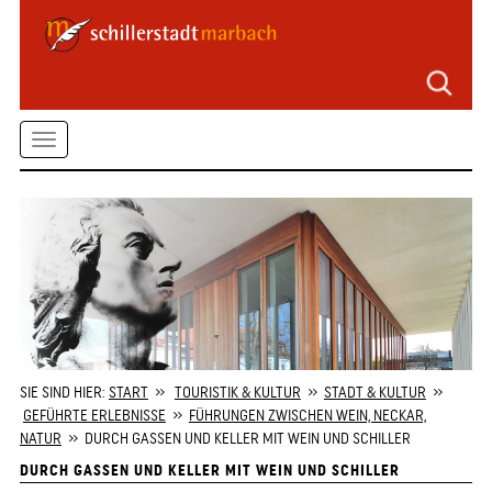
Seitenbereiche
Zum
Hauptmenü
springen
Zum
Toggle
Inhalt
springen
navigation
Zum
Kontaktformular
springen
Zur
Startseite
springen
SIE SIND HIER:
START
»
TOURISTIK & KULTUR
»
STADT & KULTUR
»
GEFÜHRTE ERLEBNISSE
»
FÜHRUNGEN ZWISCHEN WEIN, NECKAR,
NATUR
» DURCH GASSEN UND KELLER MIT WEIN UND SCHILLER
DURCH GASSEN UND KELLER MIT WEIN UND SCHILLER