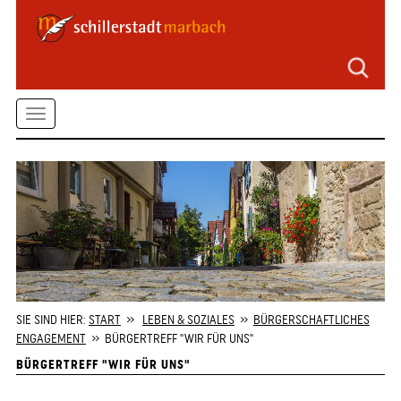
Seitenbereiche
Zum
Hauptmenü
springen
Zum
Toggle
Inhalt
springen
navigation
Zum
Kontaktformular
springen
Zur
Startseite
springen
SIE SIND HIER:
START
»
LEBEN & SOZIALES
»
BÜRGERSCHAFTLICHES
ENGAGEMENT
» BÜRGERTREFF "WIR FÜR UNS"
BÜRGERTREFF "WIR FÜR UNS"