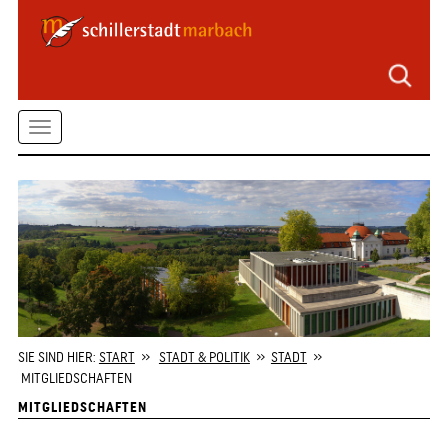
Seitenbereiche
Zum
Hauptmenü
springen
Zum
Toggle
Inhalt
springen
navigation
Zum
Kontaktformular
springen
Zur
Startseite
springen
SIE SIND HIER:
START
»
STADT & POLITIK
»
STADT
»
MITGLIEDSCHAFTEN
MITGLIEDSCHAFTEN