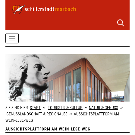
Seitenbereiche
Zum
Hauptmenü
springen
Zum
Toggle
Inhalt
springen
navigation
Zum
Kontaktformular
springen
Zur
Startseite
springen
SIE SIND HIER:
START
»
TOURISTIK & KULTUR
»
NATUR & GENUSS
»
GENUSSLANDSCHAFT & REGIONALES
» AUSSICHTSPLATTFORM AM
WEIN-LESE-WEG
AUSSICHTSPLATTFORM AM WEIN-LESE-WEG