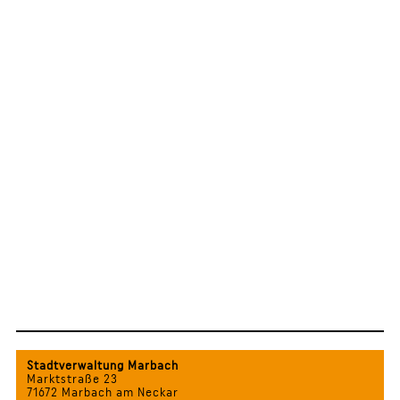
Stadtverwaltung Marbach
Marktstraße 23
71672 Marbach am Neckar