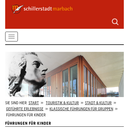
Seitenbereiche
Zum
Hauptmenü
springen
Zum
Toggle
Inhalt
springen
navigation
Zum
Kontaktformular
springen
Zur
Startseite
springen
SIE SIND HIER:
START
»
TOURISTIK & KULTUR
»
STADT & KULTUR
»
GEFÜHRTE ERLEBNISSE
»
KLASSISCHE FÜHRUNGEN FÜR GRUPPEN
»
FÜHRUNGEN FÜR KINDER
FÜHRUNGEN FÜR KINDER