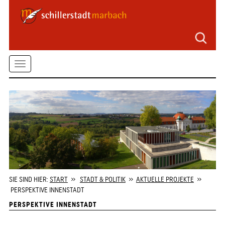
Seitenbereiche
Zum
Hauptmenü
springen
Zum
Toggle
Inhalt
springen
navigation
Zum
Kontaktformular
springen
Zur
Startseite
springen
SIE SIND HIER:
START
»
STADT & POLITIK
»
AKTUELLE PROJEKTE
»
PERSPEKTIVE INNENSTADT
PERSPEKTIVE INNENSTADT