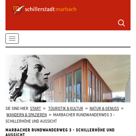
Seitenbereiche
Zum
Hauptmenü
springen
Zum
Toggle
Inhalt
springen
navigation
Zum
Kontaktformular
springen
Zur
Startseite
springen
SIE SIND HIER:
START
»
TOURISTIK & KULTUR
»
NATUR & GENUSS
»
WANDERN & SPAZIEREN
» MARBACHER RUNDWANDERWEG 3 -
SCHILLERHÖHE UND AUSSICHT
MARBACHER RUNDWANDERWEG 3 - SCHILLERHÖHE UND
AUSSICHT