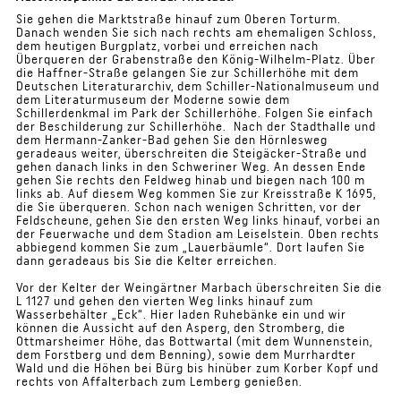
Sie gehen die Marktstraße hinauf zum Oberen Torturm.
Danach wenden Sie sich nach rechts am ehemaligen Schloss,
dem heutigen Burgplatz, vorbei und erreichen nach
Überqueren der Grabenstraße den König-Wilhelm-Platz. Über
die Haffner-Straße gelangen Sie zur Schillerhöhe mit dem
Deutschen Literaturarchiv, dem Schiller-Nationalmuseum und
dem Literaturmuseum der Moderne sowie dem
Schillerdenkmal im Park der Schillerhöhe. Folgen Sie einfach
der Beschilderung zur Schillerhöhe. Nach der Stadthalle und
dem Hermann-Zanker-Bad gehen Sie den Hörnlesweg
geradeaus weiter, überschreiten die Steigäcker-Straße und
gehen danach links in den Schweriner Weg. An dessen Ende
gehen Sie rechts den Feldweg hinab und biegen nach 100 m
links ab. Auf diesem Weg kommen Sie zur Kreisstraße K 1695,
die Sie überqueren. Schon nach wenigen Schritten, vor der
Feldscheune, gehen Sie den ersten Weg links hinauf, vorbei an
der Feuerwache und dem Stadion am Leiselstein. Oben rechts
abbiegend kommen Sie zum „Lauerbäumle“. Dort laufen Sie
dann geradeaus bis Sie die Kelter erreichen.
Vor der Kelter der Weingärtner Marbach überschreiten Sie die
L 1127 und gehen den vierten Weg links hinauf zum
Wasserbehälter „Eck“. Hier laden Ruhebänke ein und wir
können die Aussicht auf den Asperg, den Stromberg, die
Ottmarsheimer Höhe, das Bottwartal (mit dem Wunnenstein,
dem Forstberg und dem Benning), sowie dem Murrhardter
Wald und die Höhen bei Bürg bis hinüber zum Korber Kopf und
rechts von Affalterbach zum Lemberg genießen.