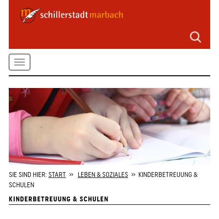
Seitenbereiche
Zum
Hauptmenü
springen
Zum
Toggle
Inhalt
springen
navigation
Zum
Kontaktformular
springen
Zur
Startseite
springen
SIE SIND HIER:
START
»
LEBEN & SOZIALES
» KINDERBETREUUNG &
SCHULEN
KINDERBETREUUNG & SCHULEN