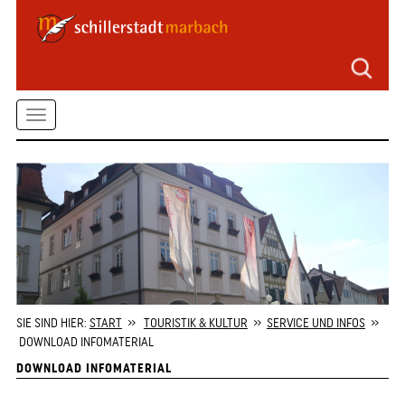
Seitenbereiche
Zum
Hauptmenü
springen
Zum
Toggle
Inhalt
springen
navigation
Zum
Kontaktformular
springen
Zur
Startseite
springen
SIE SIND HIER:
START
»
TOURISTIK & KULTUR
»
SERVICE UND INFOS
»
DOWNLOAD INFOMATERIAL
DOWNLOAD INFOMATERIAL