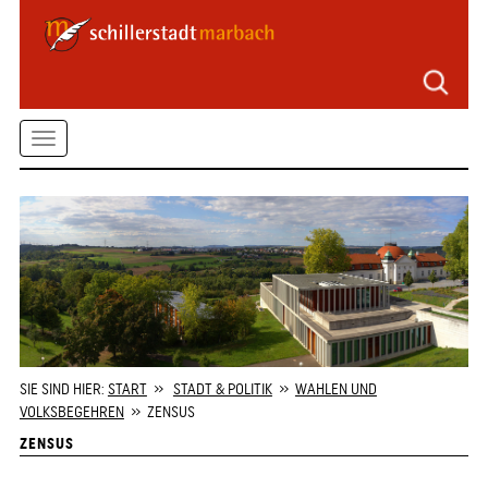
Seitenbereiche
Zum
Hauptmenü
springen
Zum
Toggle
Inhalt
springen
navigation
Zum
Kontaktformular
springen
Zur
Startseite
springen
SIE SIND HIER:
START
»
STADT & POLITIK
»
WAHLEN UND
VOLKSBEGEHREN
» ZENSUS
ZENSUS