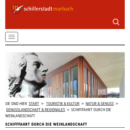
Seitenbereiche
Zum
Hauptmenü
springen
Zum
Toggle
Inhalt
springen
navigation
Zum
Kontaktformular
springen
Zur
Startseite
springen
SIE SIND HIER:
START
»
TOURISTIK & KULTUR
»
NATUR & GENUSS
»
GENUSSLANDSCHAFT & REGIONALES
» SCHIFFFAHRT DURCH DIE
WEINLANDSCHAFT
SCHIFFFAHRT DURCH DIE WEINLANDSCHAFT