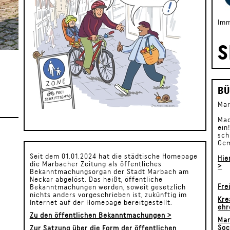
Imm
S
BÜ
Mar
Mac
ein
sch
Gem
Seit dem 01.01.2024 hat die städtische Homepage
Hie
die Marbacher Zeitung als öffentliches
>
Bekanntmachungsorgan der Stadt Marbach am
Neckar abgelöst. Das heißt, öffentliche
Fre
Bekanntmachungen werden, soweit gesetzlich
nichts anders vorgeschrieben ist, zukünftig im
Kre
Internet auf der Homepage bereitgestellt.
ehr
Zu den öffentlichen Bekanntmachungen >
Mar
Soc
Zur Satzung über die Form der öffentlichen