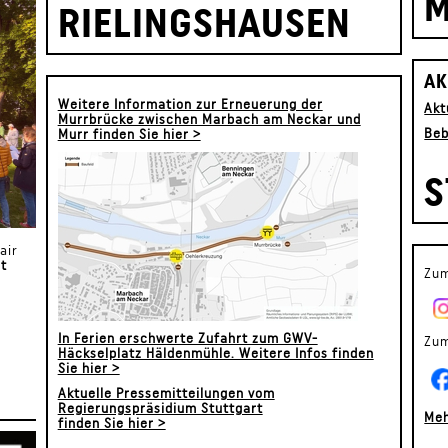
M
RIELINGSHAUSEN
AK
Weitere Information zur Erneuerung der
Akt
Murrbrücke zwischen Marbach am Neckar und
Beb
Murr finden Sie hier >
S
air
st
Zum
In Ferien erschwerte Zufahrt zum GWV-
Zum
Häckselplatz Häldenmühle. Weitere Infos finden
Sie hier >
Aktuelle Pressemitteilungen vom
Regierungspräsidium Stuttgart
Meh
finden Sie hier >