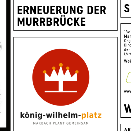
S
ERNEUERUNG DER
MURRBRÜCKE
"Be
Mar
Org
Kir
der
(Ar
Wei
www
W
AK