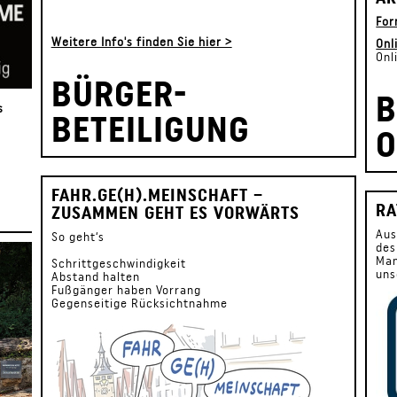
For
Weitere Info's finden Sie hier >
Onl
Onl
BÜRGER-
B
s
BETEILIGUNG
FAHR.GE(H).MEINSCHAFT –
RA
ZUSAMMEN GEHT ES VORWÄRTS
Aus
So geht‘s
des
Man
Schrittgeschwindigkeit
un
Abstand halten
Fußgänger haben Vorrang
Gegenseitige Rücksichtnahme