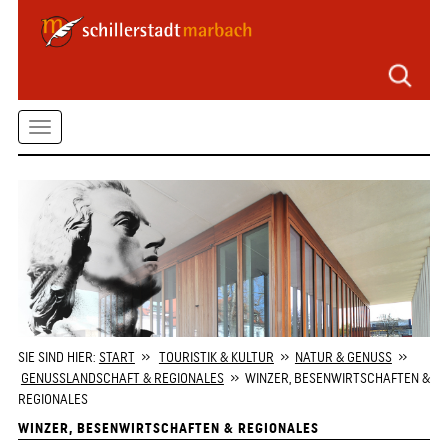
Seitenbereiche
Zum
Hauptmenü
springen
Zum
Toggle
Inhalt
springen
navigation
Zum
Kontaktformular
springen
Zur
Startseite
springen
SIE SIND HIER:
START
»
TOURISTIK & KULTUR
»
NATUR & GENUSS
»
GENUSSLANDSCHAFT & REGIONALES
» WINZER, BESENWIRTSCHAFTEN &
REGIONALES
WINZER, BESENWIRTSCHAFTEN & REGIONALES