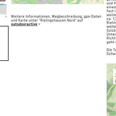
und f
einem
fast 
weite
Weitere Informationen, Wegbeschreibung, gpx-Daten
ca. 1
und Karte unter "Rielingshausen Nord" auf
Rieli
outodooractive
>
weite
Sulzb
Unter
Richt
geht 
Die T
Schw