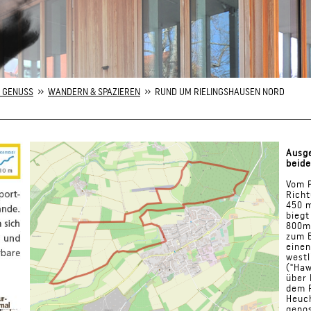
 GENUSS
»
WANDERN & SPAZIEREN
» RUND UM RIELINGSHAUSEN NORD
Ausge
beid
Vom P
Richt
450 m
biegt
800m 
zum B
einen
westl
("Haw
über 
dem F
Heuc
genos