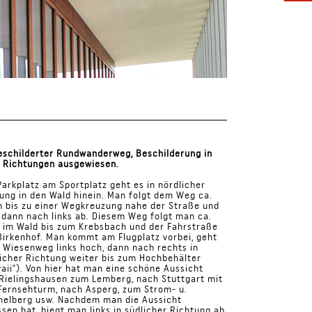
schilderter Rundwanderweg, Beschilderung in
e Richtungen ausgewiesen.
arkplatz am Sportplatz geht es in nördlicher
ung in den Wald hinein. Man folgt dem Weg ca.
 bis zu einer Wegkreuzung nahe der Straße und
 dann nach links ab. Diesem Weg folgt man ca.
im Wald bis zum Krebsbach und der Fahrstraße
irkenhof. Man kommt am Flugplatz vorbei, geht
 Wiesenweg links hoch, dann nach rechts in
icher Richtung weiter bis zum Hochbehälter
aii"). Von hier hat man eine schöne Aussicht
Rielingshausen zum Lemberg, nach Stuttgart mit
ernsehturm, nach Asperg, zum Strom- u.
helberg usw. Nachdem man die Aussicht
sen hat, biegt man links in südlicher Richtung ab