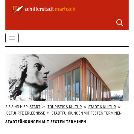
Seitenbereiche
Zum
Hauptmenü
springen
Zum
Toggle
Inhalt
springen
navigation
Zum
Kontaktformular
springen
Zur
Startseite
springen
SIE SIND HIER:
START
»
TOURISTIK & KULTUR
»
STADT & KULTUR
»
GEFÜHRTE ERLEBNISSE
» STADTFÜHRUNGEN MIT FESTEN TERMINEN
STADTFÜHRUNGEN MIT FESTEN TERMINEN