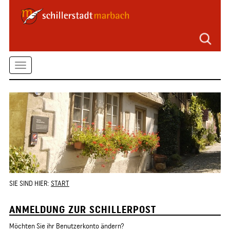
Seitenbereiche
Zum
Hauptmenü
springen
Zum
Toggle
Inhalt
springen
navigation
Zum
Kontaktformular
springen
Zur
Startseite
springen
SIE SIND HIER:
START
ANMELDUNG ZUR SCHILLERPOST
Möchten Sie ihr Benutzerkonto ändern?